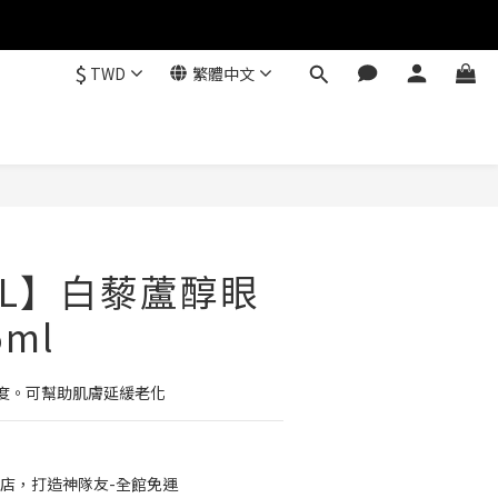
$
TWD
繁體中文
EEL】白藜蘆醇眼
ml
度。可幫助肌膚延緩老化
店，打造神隊友-全館免運