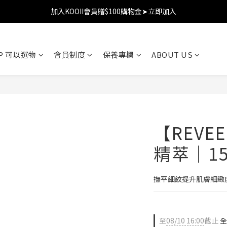
加入KOOII會員贈$100購物金➤立即加入
加入KOOII會員贈$100購物金➤立即加入
全館$3,000免運
OP 可以選物
會員制度
保養專欄
ABOUT US
加入KOOII會員贈$100購物金➤立即加入
【REV
精萃｜15
撫平細紋提升肌膚細緻
至
08/10 16:00
截止
全