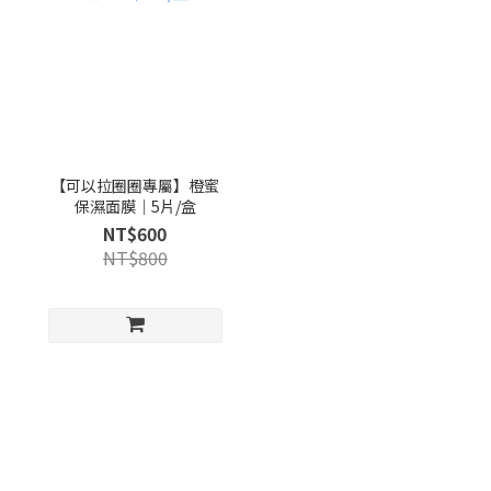
【可以拉圈圈專屬】橙蜜
保濕面膜｜5片/盒
NT$600
NT$800