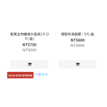
藍覺生物纖維水面具2.0 (3
橙蜜保濕面膜｜5片/盒
片/盒)
NT$600
NT$750
NT$800
NT$900
自然好氣色的素顏神器