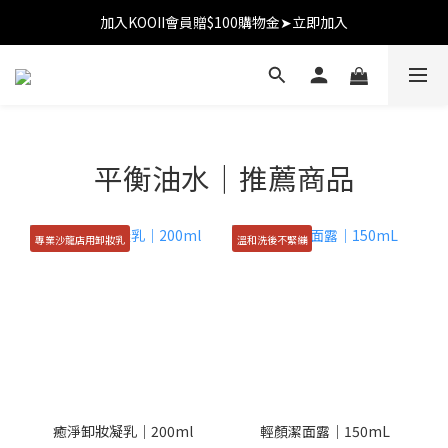
加入KOOII會員贈$100購物金➤立即加入
加入KOOII會員贈$100購物金➤立即加入
全館$3,000免運
加入KOOII會員贈$100購物金➤立即加入
平衡油水｜推薦商品
專業沙龍店用卸妝乳
溫和洗後不緊繃
癒淨卸妝凝乳｜200ml
輕顏潔面露｜150mL