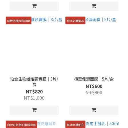
細緻呵護頸部肌膚
保濕必備聖品
泊金生物纖維頸實膜｜3片/
橙蜜保濕面膜｜5片/盒
盒
NT$600
NT$820
NT$800
NT$1,000
自然好氣色的素顏神器
無油修護配方