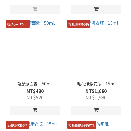
輕顏小ml數尺寸
粉刺肌細緻必備
輕顏潔面露｜50mL
毛孔淨澈安瓶｜15ml
NT$480
NT$1,680
NT$520
NT$1,980
油痘肌穩定必備
粉刺痘痘肌必備安瓶