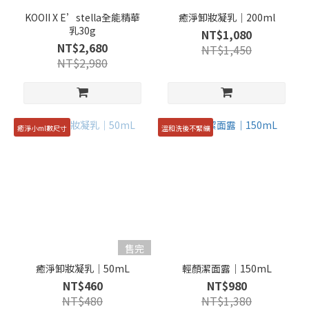
KOOII X E’stella全能精華
癒淨卸妝凝乳｜200ml
乳30g
NT$1,080
NT$2,680
NT$1,450
NT$2,980
癒淨小ml數尺寸
溫和洗後不緊繃
售完
癒淨卸妝凝乳｜50mL
輕顏潔面露｜150mL
NT$460
NT$980
NT$480
NT$1,380