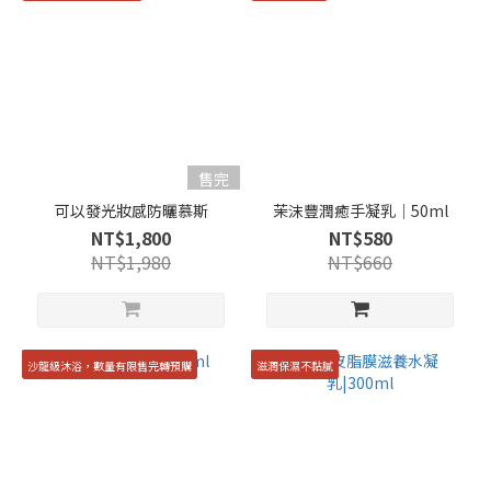
售完
可以發光妝感防曬慕斯
茉沫豐潤癒手凝乳｜50ml
NT$1,800
NT$580
NT$1,980
NT$660
沙龍級沐浴，數量有限售完轉預購
滋潤保濕不黏膩