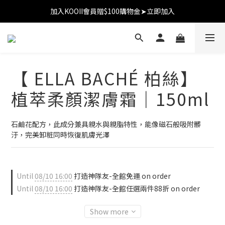
加入KOOII會員贈$100購物金➤立即加入
加入KOOII會員贈$100購物金➤立即加入
全館$3,000免運
加入KOOII會員贈$100購物金➤立即加入
【 ELLA BACHÉ 柏絲】
植萃柔顏潔膚霜｜150ml
石鹼花配方，此成分兼具親水與親脂特性，能像磁石般吸附髒
汙，完美卸粧同時恢復肌膚光澤
Until
08/10 16:00
打造神隊友-全館免運 on order
Until
08/10 16:00
打造神隊友-全館任選兩件88折 on order
Show more