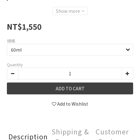
Show more
NT$1,550
規格
Quantity
ADD TO CART
Add to Wishlist
Shipping &
Customer
Description