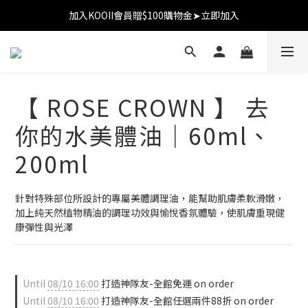
加入KOOII會員贈$100購物金➤立即加入
加入KOOII會員贈$100購物金➤立即加入
全館$3,000免運
加入KOOII會員贈$100購物金➤立即加入
【 ROSE CROWN 】 去
你的水美體油｜60ml、
200ml
針對特殊部位所設計的專屬美體調理油，能幫助肌膚柔軟滑嫩，
加上純天然植物精油的調理功效與愉悅香氛體驗，使肌膚重現健
康彈性與光澤
Until
08/10 16:00
打造神隊友-全館免運 on order
Until
08/10 16:00
打造神隊友-全館任選兩件88折 on order