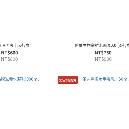
保濕面膜｜5片/盒
藍覺生物纖維水面具2.0 (3片/盒
NT$600
NT$750
NT$800
NT$900
無油修護配方