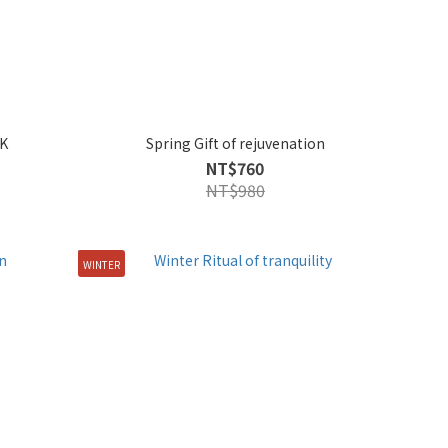
K
Spring Gift of rejuvenation
NT$760
NT$980
WINTER