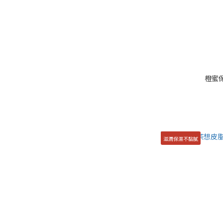
橙蜜
滋潤保濕不黏膩