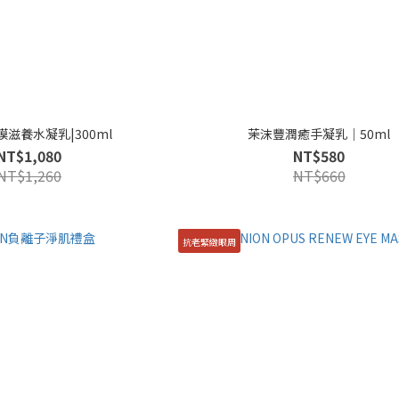
滋養水凝乳|300ml
茉沫豐潤癒手凝乳｜50ml
NT$1,080
NT$580
NT$1,260
NT$660
抗老緊緻眼周