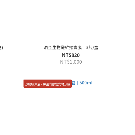
)
泊金生物纖維頸實膜｜3片/盒
NT$820
NT$1,000
沙龍級沐浴，數量有限售完轉預購