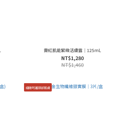
L
霽紅肌能緊緻活膚露｜125mL
NT$1,280
NT$1,460
細緻呵護頸部肌膚