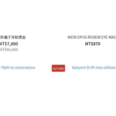
ON負離子淨肌禮盒
NION OPUS RENEW EYE MAS
NT$7,880
NT$870
NT$9,160
AUTUMN