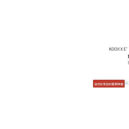
KOOII X 
自然好氣色的素顏神器