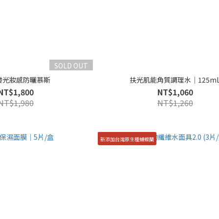
SOLD OUT
發光妝感防曬慕斯
扶光肌能角質調理水｜125m
NT$1,800
NT$1,060
NT$1,980
NT$1,260
新添加台灣原生種蝴蝶蘭