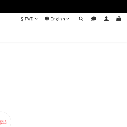
$
TWD
English