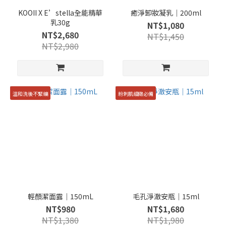
KOOII X E’stella全能精華
癒淨卸妝凝乳｜200ml
乳30g
NT$1,080
NT$2,680
NT$1,450
NT$2,980
溫和洗後不緊繃
粉刺肌細緻必備
輕顏潔面露｜150mL
毛孔淨澈安瓶｜15ml
NT$980
NT$1,680
NT$1,380
NT$1,980