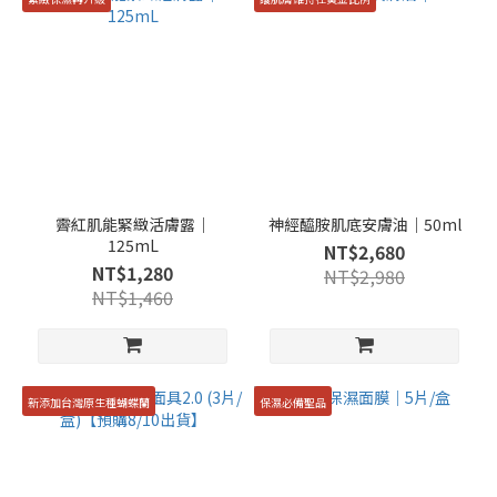
霽紅肌能緊緻活膚露｜
神經醯胺肌底安膚油｜50ml
125mL
NT$2,680
NT$1,280
NT$2,980
NT$1,460
新添加台灣原生種蝴蝶蘭
保濕必備聖品