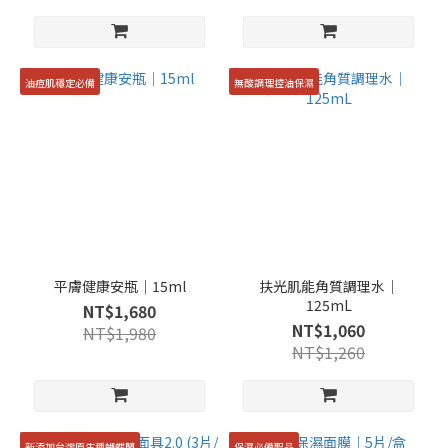
油痘肌穩定必備
無酸調理控油保濕
平膚健康安瓶｜15ml
扶光肌能角質調理水｜
125mL
NT$1,680
NT$1,060
NT$1,980
NT$1,260
新添加台灣原生種蝴蝶蘭
保濕必備聖品