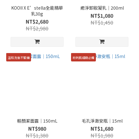
KOOII X E’stella全能精華
癒淨卸妝凝乳｜200ml
乳30g
NT$1,080
NT$2,680
NT$1,450
NT$2,980
溫和洗後不緊繃
粉刺肌細緻必備
輕顏潔面露｜150mL
毛孔淨澈安瓶｜15ml
NT$980
NT$1,680
NT$1,380
NT$1,980