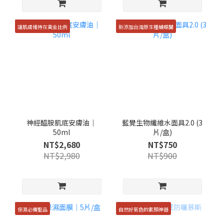
讓肌膚維持在黃金比例
新添加台灣原生種蝴蝶蘭
神經醯胺肌底安膚油｜
藍覺生物纖維水面具2.0 (3
50ml
片/盒)
NT$2,680
NT$750
NT$2,980
NT$900
保濕必備聖品
自然好氣色的素顏神器