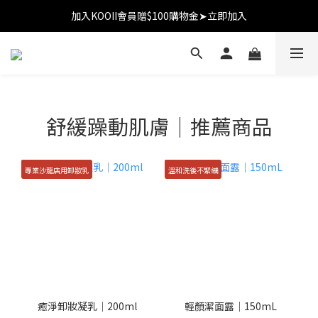
加入KOOII會員贈$100購物金➤立即加入
加入KOOII會員贈$100購物金➤立即加入
全館$3,000免運
加入KOOII會員贈$100購物金➤立即加入
舒緩躁動肌膚｜推薦商品
專業沙龍店用卸妝乳
溫和洗後不緊繃
癒淨卸妝凝乳｜200ml
輕顏潔面露｜150mL