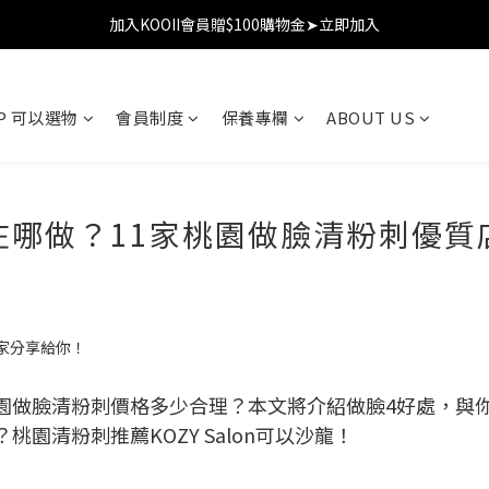
加入KOOII會員贈$100購物金➤立即加入
加入KOOII會員贈$100購物金➤立即加入
全館$3,000免運
OP 可以選物
會員制度
保養專欄
ABOUT US
加入KOOII會員贈$100購物金➤立即加入
在哪做？11家桃園做臉清粉刺優質
園做臉清粉刺價格多少合理？本文將介紹做臉4好處，與你
園清粉刺推薦KOZY Salon可以沙龍！