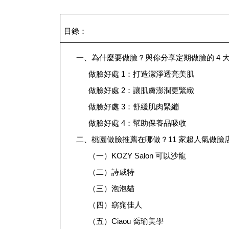
目錄：
一、為什麼要做臉？與你分享定期做臉的 4 
做臉好處 1：打造潔淨透亮美肌
做臉好處 2：讓肌膚澎潤更緊緻
做臉好處 3：舒緩肌肉緊繃
做臉好處 4：幫助保養品吸收
二、桃園做臉推薦在哪做？11 家超人氣做臉
（一）KOZY Salon 可以沙龍
（二）詩威特
（三）泡泡貓
（四）窈窕佳人
（五）Ciaou 喬瑜美學