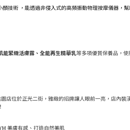
小顏技術 ，能透過非侵入式的高頻振動物理按摩儀器，幫助
肌能緊緻活膚露、全能再生精華乳
等多項優質保養品，使
有分店，桃園店位於正光二街，雅緻的招牌讓人眼前一亮，店內
！
GYM 美膚有感、打造自然美肌