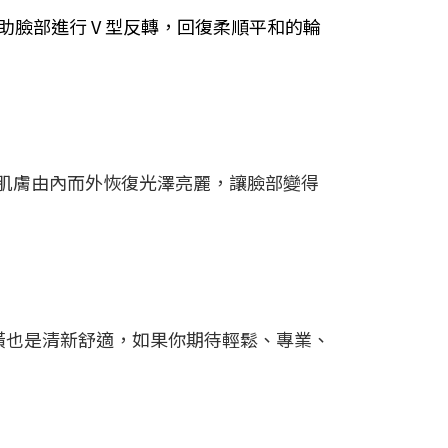
臉部進行 V 型反轉，回復柔順平和的輪
肌膚由內而外恢復光澤亮麗，讓臉部變得
裝潢也是清新舒適，如果你期待輕鬆、專業、