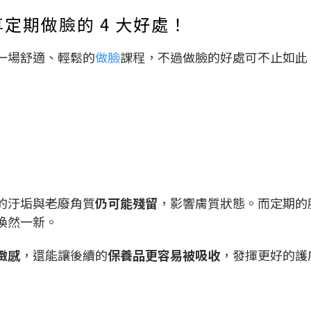
定期做臉的 4 大好處！
一場舒適、輕鬆的
做臉
課程，不過做臉的好處可不止如此！
的汙垢與老廢角質
仍可能殘留
，影響膚質狀態。而定期的
煥然一新。
緻感
，還能讓後續的
保養品更容易被吸收
，發揮更好的護