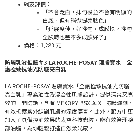
網友評價：
「不會泛白，抹勻後並不會有明顯的
白感，但有稍微提亮臉色」
「延展度佳，好推勻，成膜快，推勻
全臉時也差不多成膜好了」
價格：
1,280 元
防曬乳液推薦＃3 LA ROCHE-POSAY 理膚寶水｜全
護極致抗油光防曬亮白乳
LA ROCHE-POSAY 理膚寶水「全護極致抗油光防曬
亮白乳」專為油性及混合性肌膚設計，提供清爽又高
效的日間防護，含有 MEXORYL®SX 與 XL 防曬濾劑，
有效抵禦紫外線對肌膚的深度傷害。此外，配方中更
加入了具備控油效果的太空科技微粒，能有效管理臉
部油脂，為你輕鬆打造自然柔光感。