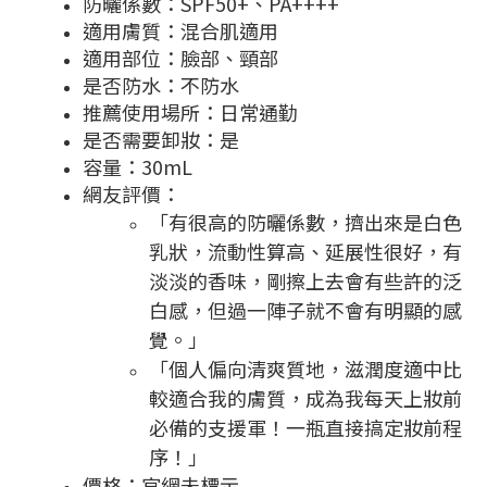
防曬係數：SPF50+、PA++++
適用膚質：混合肌適用
適用部位：臉部、頸部
是否防水：不防水
推薦使用場所：日常通勤
是否需要卸妝：是
容量：30mL
網友評價：
「有很高的防曬係數，擠出來是白色
乳狀，流動性算高、延展性很好，有
淡淡的香味，剛擦上去會有些許的泛
白感，但過一陣子就不會有明顯的感
覺。」
「個人偏向清爽質地，滋潤度適中比
較適合我的膚質，成為我每天上妝前
必備的支援軍！一瓶直接搞定妝前程
序！」
價格：官網未標示