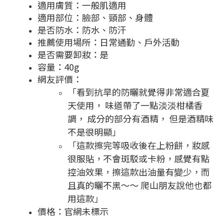
適用膚質：一般肌適用
適用部位：臉部、頸部、身體
是否防水：防水、防汗
推薦使用場所：日常通勤、戶外活動
是否需要卸妝：是
容量：40g
網友評價：
「看到抗旱的防曬就覺得非常適合夏
天使用， 味道帶了一點淡淡柑橘香
調， 成分的部分有酒精， 但是酒精味
不是很明顯」
「這款擦完等吸收後在上粉餅，妝感
很服貼，不會斑駁或卡粉，感覺有點
控油效果，擦這款出油量有變少，而
且真的曬不黑～～ 爬山朋友說他也都
用這款」
價格：官網未標示