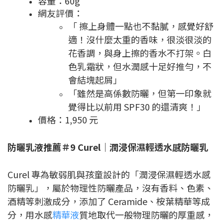
容量：60g
網友評價：
「 擦上身體一點也不黏膩，感覺好舒
適！沒什麼太重的香味，很淡很淡的
花香調，與身上擦的香水不打架。白
色乳霜狀，但水潤感十足好推勻，不
會結塊起屑」
「雖然是高係數防曬，但第一印象就
覺得比以前用 SPF30 的還清爽！」
價格：1,950 元
防曬乳液推薦＃9 Curel｜潤浸保濕輕透水感防曬乳
Curel 專為敏弱肌與孩童設計的「潤浸保濕輕透水感
防曬乳」，屬於物理性防曬產品，沒有香料、色素、
酒精等刺激成分，添加了 Ceramide、桉葉精華等成
分，用水感
精華液
質地取代一般物理防曬的厚重感，