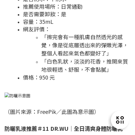
推薦使用場所：日常通勤
是否需要卸妝：是
容量：35mL
網友評價：
「擦完會有一種肌膚自然透光的感
覺，像是從底層透出來的彈嫩光澤，
整個人看起來氣色都變好了」
「白色乳狀，淡淡的花香，推開來質
地很輕透、舒服，不會黏膩」
價格：950 元
（圖片來源：FreePik／此圖為意示圖）
防曬乳液推薦＃11 DR.WU｜全日清爽身體防曬乳