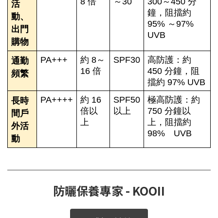
8 倍
～30
300～450 分
活
鐘，阻擋約
動、
95% ～97%
出門
UVB
購物
PA+++
約 8～
SPF30
高防護：約
通勤
16 倍
450 分鐘，阻
頻繁
擋約 97% UVB
PA++++
約 16
SPF50
極高防護：約
長時
倍以
以上
750 分鐘以
間戶
上
上，阻擋約
外活
98% UVB
動
防曬保養專家 - KOOII