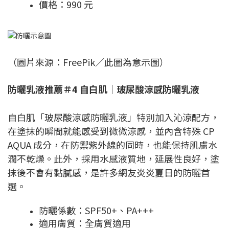
價格：990 元
（圖片來源：FreePik／此圖為意示圖）
防曬乳液推薦＃4 自白肌｜玻尿酸涼感防曬乳液
自白肌「玻尿酸涼感防曬乳液」特別加入沁涼配方，
在塗抹的瞬間就能感受到微微涼感，並內含特殊 CP
AQUA 成分，在防禦紫外線的同時，也能保持肌膚水
潤不乾燥。此外，採用水感液質地，延展性良好，塗
抹後不會有黏膩感，是許多網友炎炎夏日的防曬首
選。
防曬係數：SPF50+、PA+++
適用膚質：全膚質適用