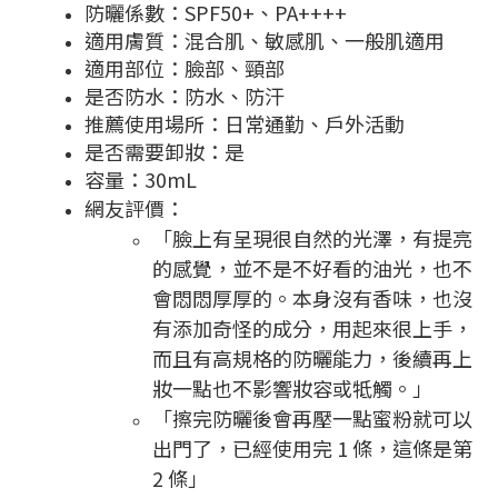
防曬係數：SPF50+、PA++++
適用膚質：混合肌、敏感肌、一般肌適用
適用部位：臉部、頸部
是否防水：防水、防汗
推薦使用場所：日常通勤、戶外活動
是否需要卸妝：是
容量：30mL
網友評價：
「臉上有呈現很自然的光澤，有提亮
的感覺，並不是不好看的油光，也不
會悶悶厚厚的。本身沒有香味，也沒
有添加奇怪的成分，用起來很上手，
而且有高規格的防曬能力，後續再上
妝一點也不影響妝容或牴觸。」
「擦完防曬後會再壓一點蜜粉就可以
出門了，已經使用完 1 條，這條是第
2 條」