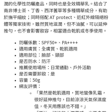
潤的化學性防曬產品，同時也是全效精華乳。結合了
南非博士茶、丁香、西洋蓍草等多種精華成分，有助
於撫平細紋；同時搭配 AT protect、近紅外線隔絕粉
體等獨家技術，雖然質地滋潤，但不油膩，可以延伸
推勻，也不會影響妝容，相當適合乾肌或冬季使用。
防曬係數：SPF50+、PA++++
適用膚質：全膚質、乾肌適用
適用部位：臉部、頸部
是否防水：防汗
推薦使用場所：日常通勤、戶外活動
是否需要卸妝：是
容量：50g
網友評價：
「果然是乾肌適用，質地蠻像乳霜，
很好延伸推勻，目前涼涼天氣保濕度
佳，冬天用應該也不錯。」