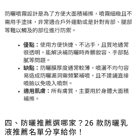
防曬噴霧設計是為了方便大面積補擦，噴霧細緻且不
需用手塗抹，非常適合戶外運動或是針對背部、腿部
等難以觸及的部位進行防禦。
優點：
使用方便快捷、不沾手，且質地通常
很透明，能解決補防曬時弄髒妝容、手部黏
膩等問題。
缺點：
防曬膜厚度通常較薄，噴灑不均勻容
易造成防曬漏洞需頻繁補噴，且不建議直接
噴臉以免吸入噴劑。
適用肌膚：
所有膚質，主要用於身體大面積
補擦。
四、防曬推薦選哪家？26 款防曬乳
液推薦名單分享給你！