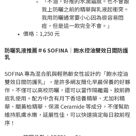
「不油，好推的水潤霜感。也不會跟
我上防曬之前的精華與乳液起衝突。
我用防曬通常要小心因為很容易悶
痘，但是這一款完全不會。」
價格：1,250 元
防曬乳液推薦＃6 SOFINA｜飽水控油雙效日間防護
乳
SOFINA 專為混合肌與輕熟齡女性設計的「飽水控油
雙效日間防護乳」，是許多網友簡化早晨保養的好夥
伴，不僅可以高校防曬，還可以當作隔離霜、妝前飾
底乳使用。配方中含有月下香培養精華、尤加利精
華、關黃柏精華、保濕 Ceramide 等成分，不僅幫助
維持肌膚水嫩，延展性佳，可以快速搞定每日妝前程
序！