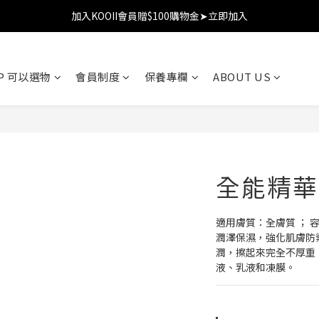
加入KOOII會員贈$100購物金➤立即加入
加入KOOII會員贈$100購物金➤立即加入
全館$3,000免運
OP 可以選物
會員制度
保養專欄
ABOUT US
加入KOOII會員贈$100購物金➤立即加入
全能精華
適用膚質：全膚質 ； 容
潤澤保濕，強化肌膚防禦力
潤，擦起來完全不厚重
液、乳液和凍膜。