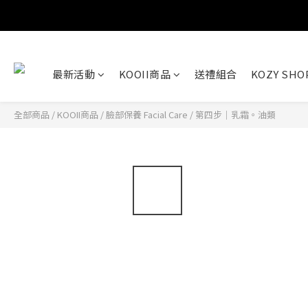
最新活動
KOOII商品
送禮組合
KOZY SH
全部商品
/
KOOII商品
/
臉部保養 Facial Care
/
第四步｜乳霜。油類