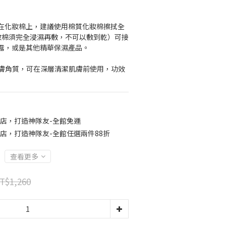
在化妝棉上，建議使用棉質化妝棉擦拭全
妝棉須完全浸濕再敷，不可以敷到乾）可接
露，或是其他精華保濕產品。
化肌膚角質，可在深層清潔肌膚前使用，功效
店，打造神隊友-全館免運
店，打造神隊友-全館任選兩件88折
查看更多
T$1,260