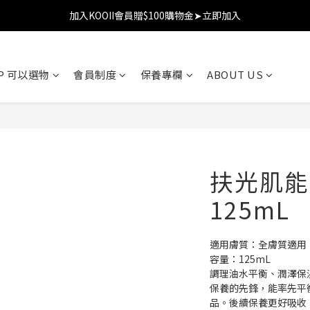
加入KOOII會員贈$100購物金➤立即加入
加入KOOII會員贈$100購物金➤立即加入
全館$3,000免運
OP 可以選物
會員制度
保養專欄
ABOUT US
加入KOOII會員贈$100購物金➤立即加入
扶光肌能
125mL
適用膚質：全膚質適用
容量：125mL
調理油水平衡、潤澤保
保養的先鋒，能率先平
品。後續保養更好吸收