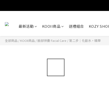
最新活動
KOOII商品
送禮組合
KOZY SH
全部商品
/
KOOII商品
/
臉部保養 Facial Care
/
第二步｜化妝水。精華