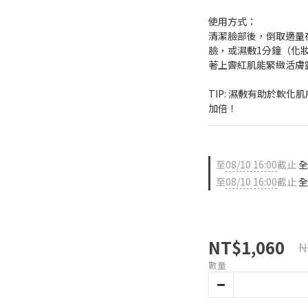
使用方式：
清潔臉部後，倒取適量
臉，或濕敷1分鐘（化
著上霽紅肌能緊緻活膚
TIP: 濕敷有助於軟
加倍！
至
08/10 16:00
截止
全
至
08/10 16:00
截止
全
NT$1,060
N
數量