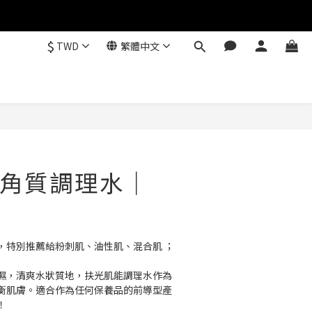
$
TWD
繁體中文
角質調理水｜
，特別推薦給粉刺肌、油性肌、混合肌 ； 
濕，清爽水狀質地，扶光肌能調理水作為
衡肌膚。適合作為任何保養品的前導型產
！