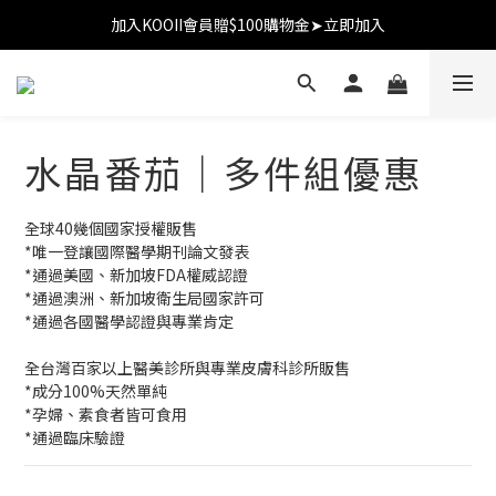
加入KOOII會員贈$100購物金➤立即加入
加入KOOII會員贈$100購物金➤立即加入
全館$3,000免運
加入KOOII會員贈$100購物金➤立即加入
水晶番茄｜多件組優惠
全球40幾個國家授權販售
*唯一登讓國際醫學期刊論文發表
*通過美國、新加坡FDA權威認證
*通過澳洲、新加坡衛生局國家許可
*通過各國醫學認證與專業肯定
全台灣百家以上醫美診所與專業皮膚科診所販售
*成分100%天然單純
*孕婦、素食者皆可食用
*通過臨床驗證