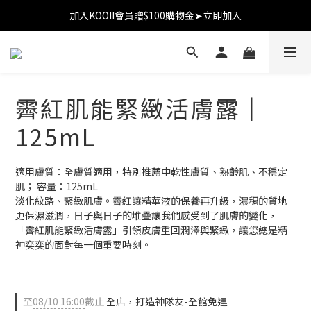
加入KOOII會員贈$100購物金➤立即加入
加入KOOII會員贈$100購物金➤立即加入
全館$3,000免運
加入KOOII會員贈$100購物金➤立即加入
霽紅肌能緊緻活膚露｜
125mL
適用膚質：全膚質適用，特別推薦中乾性膚質、熟齡肌、不穩定
肌； 容量：125mL
淡化紋路、緊緻肌膚。霽紅讓精華液的保養再升級，濃稠的質地
更保濕滋潤，日子與日子的堆疊讓我們感受到了肌膚的變化，
「霽紅肌能緊緻活膚露」引領皮膚重回潤澤與緊緻，讓您總是精
神奕奕的面對每一個重要時刻。
至
08/10 16:00
截止
全店，打造神隊友-全館免運