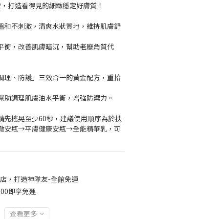
1>2，打造看得見的細緻穩定好膚質！
溫和不刺激，清爽水狀質地，維持肌膚舒
平衡，改善肌膚暗沉，幫助老廢角質代
調理、防護」三效合一的黃金配方，重拾
幫助調理肌膚油水平衡，增強防禦力。
請先搖晃至少60秒，建議使用順序為於扶
澈安瓶→平膚健康安瓶→全能精華乳，可
店，打造神隊友-全館免運
00即享免運
查看更多