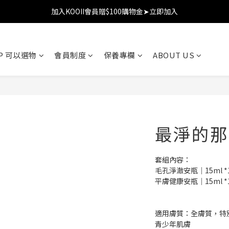
加入KOOII會員贈$100購物金➤立即加入
加入KOOII會員贈$100購物金➤立即加入
全館$3,000免運
OP 可以選物
會員制度
保養專欄
ABOUT US
加入KOOII會員贈$100購物金➤立即加入
最淨的那
套組內容：
毛孔淨澈安瓶｜15ml *
平膚健康安瓶｜15ml *
適用膚質：全膚質，特
青少年肌膚 