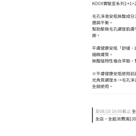
KOOII實驗室系列1+
毛孔淨澈安瓶無酸成分
適與平衡。 
幫助緊緻毛孔調理肌膚
謝。
平膚健康安瓶「舒緩、
細緻膚質。
無酸植物性複合萃取，
※平膚健康安瓶使用前
光角質調理水→毛孔淨
全臉使用。
至
08/10 16:00
截止
全
全店，全館消費滿$30