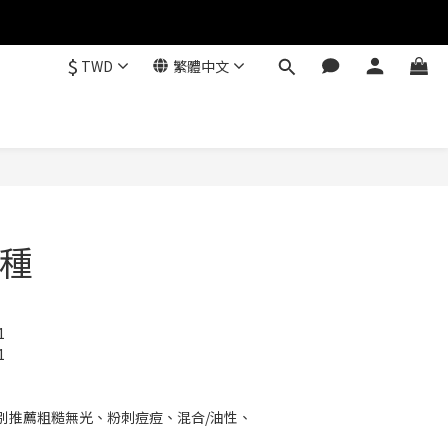
$
TWD
繁體中文
種
1
1
別推薦粗糙無光、粉刺痘痘、混合/油性、