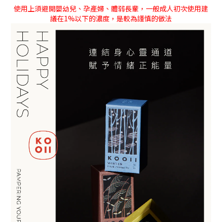
使用上須避開嬰幼兒、孕產婦、體弱長輩，一般成人初次使用建
議在1%以下的濃度，是較為謹慎的做法