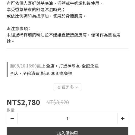
亦可依個人喜好與基底油、浴鹽或牛奶調和後使用，
享受香氛帶來的舒適沐浴時光；
或依比例調和為按摩油，使用於身體肌膚。
🔺注意事項：
未經過稀釋前的精油並不建議直接接觸皮膚，僅可作為薰香用
途。
至
08/10 16:00
截止
全店，打造神隊友-全館免運
全店，全館消費滿$3000即享免運
查看更多
NT$2,780
NT$3,920
數量
加入購物車