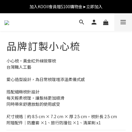
加入KOOII會員贈$100購物金➤立即加入
加入KOOII會員贈$100購物金➤立即加入
全館$3,000免運
加入KOOII會員贈$100購物金➤立即加入
品牌訂製小心梳
小心梳・黃金紅外線按摩梳
台灣職人工藝
愛心造型設計，為日常梳理增添溫柔儀式感
搭配細緻梳針設計
每天輕柔梳理，讓髮絲更加順滑
同時帶來舒適放鬆的使用感受
尺寸規格｜約 8.5 cm × 7.2 cm × 厚 2.5 cm，梳針長 2.5 cm
附贈配件｜防塵套 ×1、旅行防撞包 ×1、清潔刷 x1