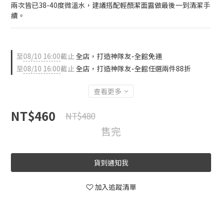
兩次皆已38-40度微溫水，建議搭配輕顏潔面露做最後一到清潔手
續。
至
08/10 16:00
截止
全店，打造神隊友-全館免運
至
08/10 16:00
截止
全店，打造神隊友-全館任選兩件88折
查看更多
NT$460
NT$480
售完
貨到通知我
加入追蹤清單