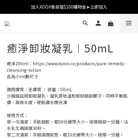
加入KOOII會員贈$100購物金➤立即加入
加入KOOII會員贈$100購物金➤立即加入
全館$3,000免運
加入KOOII會員贈$100購物金➤立即加入
癒淨卸妝凝乳｜50mL
癒淨200ml：https://www.kooii.co/products/pure-remedy-
cleansing-lotion
此為小ml數尺寸
適用膚質：全膚質 ； 容量：50mL
沙龍級店用卸妝凝乳，凝乳質地溫和卸除臉部髒汙，同時平衡肌
膚、與保水度，使肌膚水嫩光澤
使用方式：
第一次清潔：手乾臉乾，取50元硬幣大小，按摩臉部一分鐘，沾
水乳化再按摩30秒。
第二次清潔：手臉濕潤狀態，取10元硬幣大小，按摩一分鐘。