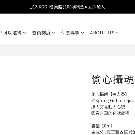
加入KOOII會員贈$100購物金➤立即加入
加入KOOII會員贈$100購物金➤立即加入
全館$3,000免運
加入KOOII會員贈$100購物金➤立即加入
OP 可以選物
會員制度
保養專欄
ABOUT US
偷心攝魂
偷心攝魄【撩人香】
🌱Spring Gift of rejuv
撩人芬香動人心魄
回春之草的迷魂獻禮
容量: 10ml
主成分 : 真正薰衣草 