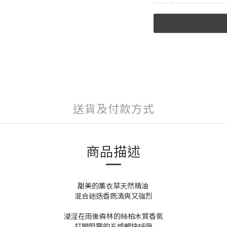
送貨及付款方式
商品描述
甜美的薰衣草天然精油
混合迷迭香既清爽又強烈
浸淫在雨後森林的絲柏木質香氣
打開阻塞的五感暢快呼吸