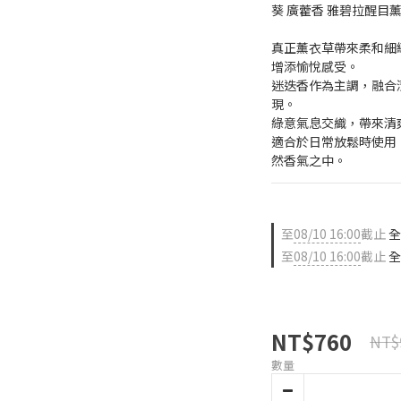
葵 廣藿香 雅碧拉醒目
真正薰衣草帶來柔和細
增添愉悅感受。
迷迭香作為主調，融合
現。
綠意氣息交織，帶來清
適合於日常放鬆時使用
然香氣之中。
至
08/10 16:00
截止
全
至
08/10 16:00
截止
全
NT$760
NT$
數量