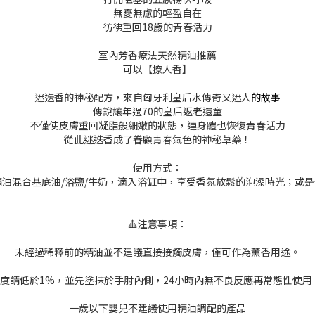
無憂無慮的輕盈自在
彷彿重回18歲的青春活力
室內芳香療法天然精油推薦
可以【撩人香】
迷迭香的神秘配方，來自匈牙利皇后水傳奇又迷人
的故事
傳說讓年過70的皇后返老還童
不僅使皮膚重回凝脂般細嫩的狀態，連身體也恢復青春活力
從此迷迭香成了眷顧青春氣色的神秘草藥！
使用方式：
將精油混合基底油/浴鹽/牛奶，滴入浴缸中，享受香氛放鬆的泡澡時光；或
🔺注意事項：
未經過稀釋前的精油並不建議直接接觸皮膚，僅可作為薰香用途。
度請低於1%，並先塗抹於手肘內側，24小時內無不良反應再常態性使用，
一歲以下嬰兒不建議使用精油調配的產品