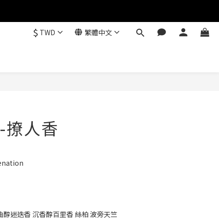
$
TWD
繁體中文
-撩人香
enation 
桉油醇迷迭香 沉香醇百里香 絲柏 波旁天竺