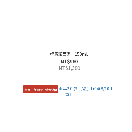
輕顏潔面露｜150mL
NT$980
NT$1,380
新添加台灣原生種蝴蝶蘭