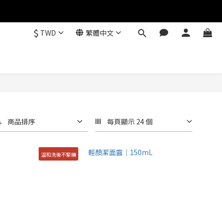
$
TWD
繁體中文
商品排序
每頁顯示 24 個
溫和洗後不緊繃