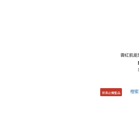
霽紅肌能
保濕必備聖品