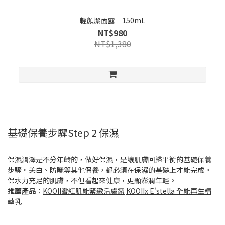
輕顏潔面露｜150mL
NT$980
NT$1,380
基礎保養步驟Step 2 保濕
保濕潤澤是不分年齡的，做好保濕，是讓肌膚回歸平衡的基礎保養
步驟。美白、防曬等其他保養，都必須在保濕的基礎上才能完成。
保水力充足的肌膚，不但看起來健康，更顯澎潤年輕。
推薦產品
：
KOOII霽紅肌能緊緻活膚露
KOOIIx E'stella 全能再生精
華乳