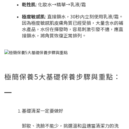
乾性肌
: 化妝水→精華→乳液/霜
極度敏感肌
: 直接鎖水，30秒内立刻使用乳液/霜。
因為極度敏感肌皮膚角質已經受損，大量含水的補
水產品，水份在揮發時，容易刺激引發不適，應直
接鎖水，將角質恢復正常排列。
極簡保養5大基礎保養步驟與重點：
基礎清潔一定要做好
卸妝、洗臉不能少，挑選溫和且適當清潔力的洗