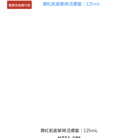
緊緻保濕再升級
霽紅肌能緊緻活膚露｜125mL