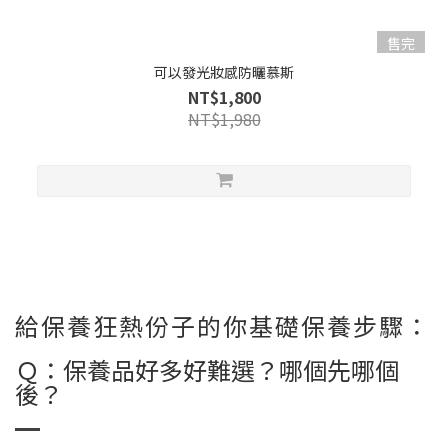
售完
可以發光妝感防曬慕斯
NT$1,800
NT$1,980
給保養狂熱份子的你基礎保養步驟：
Ｑ：保養品好多好難選？哪個先哪個
後？