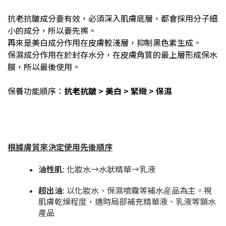
抗老抗皺成分要有效，必須深入肌膚底層，都會採用分子細
小的成分，所以要先擦。
再來是美白成分作用在皮膚較淺層，抑制黑色素生成。
保濕成分作用在於封存水分，在皮膚角質的最上層形成保水
膜，所以最後使用。
保養功能順序：
抗老抗皺 > 美白 > 緊緻 > 保濕
根據膚質來決定使用先後順序
油性肌
: 化妝水→水狀精華→乳液
超出油
: 以化妝水、保濕噴霧等補水産品為主。視
肌膚乾燥程度，適時局部補充精華液、乳液等鎖水
產品