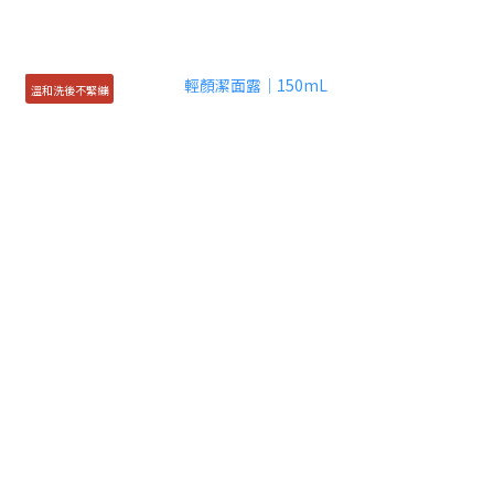
溫和洗後不緊繃