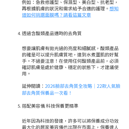
例如：急救修護型、保濕型、美白型、抗老型，
再根據肌膚的狀況和需求給予合適的護理。
想知
道如何挑選面膜嗎？請看這篇文章
透過含酸類產品適時的去角質
想要讓肌膚有拋光過的亮度和細膩感，酸類產品
的確是可以提升肌膚質地，達到水煮蛋肌的好幫
手。不過要注意！在使用任何酸類產品前，必須
確認肌膚是處於健康、穩定的狀態下，才建議使
用。
延伸閱讀：
2026臉部去角質全攻略｜22款人氣臉
部去角質保養品一次看！
搭配美容儀 科技保養更精準
近年因為科技的發達，許多可以將保養成分功效
最大化的居家美容儀也出現在市面上，保養達人