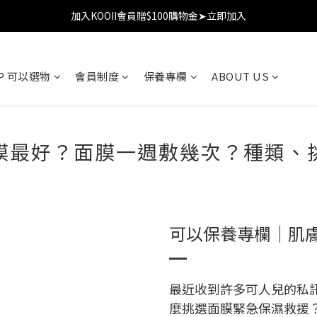
加入KOOII會員贈$100購物金➤立即加入
加入KOOII會員贈$100購物金➤立即加入
全館$3,000免運
OP 可以選物
會員制度
保養專欄
ABOUT US
加入KOOII會員贈$100購物金➤立即加入
膜最好？面膜一週敷幾次？種類、
可以保養專欄｜肌
最近收到許多可人兒的私
麼挑選面膜緊急保濕救援