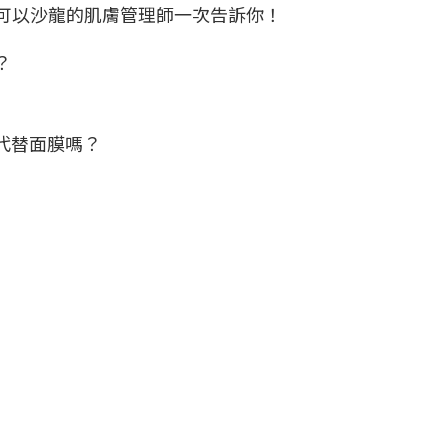
y可以沙龍的肌膚管理師一次告訴你！
？
代替面膜嗎？