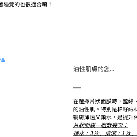
著睡覺的也很適合唷！
油性肌膚的您...
在選擇片狀面膜時，蠶絲
的油性肌。特別是棉籽絨
親膚薄透又鎖水，是提升
片狀面膜一週敷幾次：
3
1
補水：
次、清潔：
次、