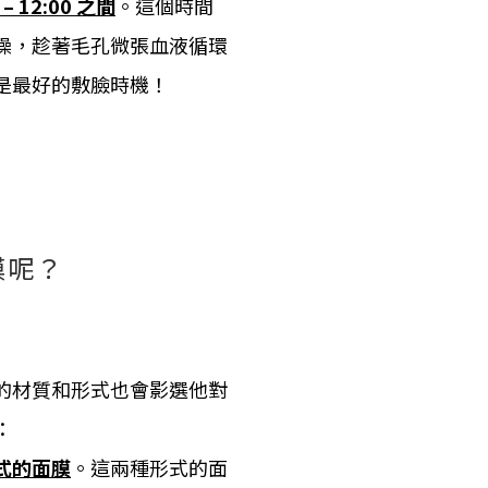
 – 12:00 之間
。這個時間
澡，趁著毛孔微張血液循環
是最好的敷臉時機！
膜呢？
的材質和形式也會影選他對
：
式的面膜
。這兩種形式的面