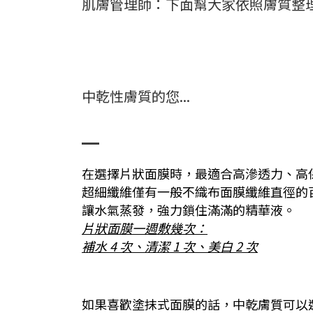
肌膚管理師：下面幫大家依照膚質整
中乾性膚質的您...
在選擇片狀面膜時，最適合高滲透力、高
超細纖維僅有一般不織布面膜纖維直徑的
讓水氣蒸發，強力鎖住滿滿的精華液。
片狀面膜一週敷幾次：
補水 4 次、清潔 1 次、美白 2 次
如果喜歡塗抹式面膜的話，中乾膚質可以