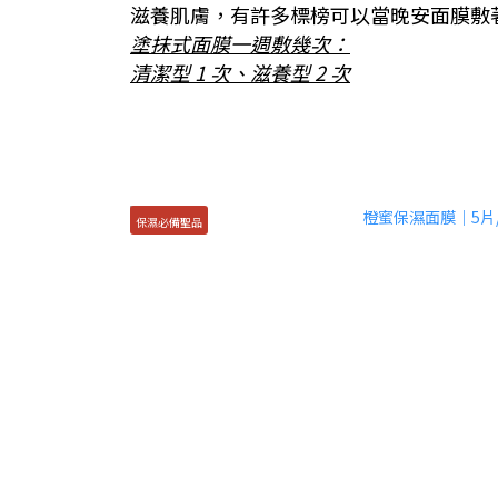
滋養肌膚，有許多標榜可以當晚安面膜敷
塗抹式面膜一週敷幾次：
清潔型 1 次、滋養型 2 次
保濕必備聖品