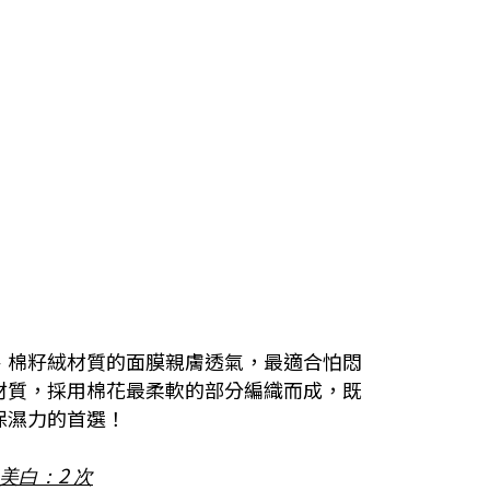
、棉籽絨材質的面膜親膚透氣，最適合怕悶
材質，採用棉花最柔軟的部分編織而成，既
保濕力的首選！
2
美白：
次