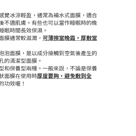
感覺冰涼輕盈，通常為補水式面膜，適合
後不適肌膚。有些也可以當作睡眠時的晚
睡眠時間長效保濕。
面膜通常較滋潤，
可薄擦當晚霜，厚敷當
泡泡面膜，是以成分接觸到空氣後產生的
孔的清潔型面膜。
型和保養型兩種。一般來說，不論是保養
狀面膜在使用時
厚度要夠，避免敷到全
的功效喔！