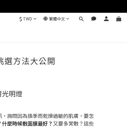
$
TWD
繁體中文
挑選方法大公開
膚光明燈
訊，詢問因為換季而乾燥過敏的肌膚，要怎
？
什麼時候敷面膜最好？
又要多常敷？這些