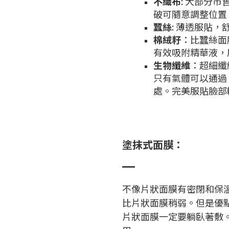
不織布
: 大部分
破可隨意調整位置
蠶絲
: 薄透服貼
棉絨籽
：比蠶絲面
有效吸附精華液，
生物纖維
：超細纖
只有氣體可以通過
處。完美服貼臉部
塗抹式面膜：
不像片狀面膜有密閉和保
比片狀面膜稍弱。但是優
片狀面膜一定要躺臥著敷