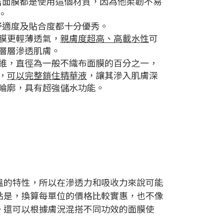
市售面膜都是使用這個材質，因為他柔韌不易
。
，舒適度及貼合度都十分優秀。
膜更輕薄透氣，
親膚度超高、高載水性
可
層層滲透肌膚。
維，直徑為一般不織布面膜的百分之一，
，
可以完整鎖住精華液
，讓其滲入肌膚深
輪廓，具有超強儲水功能。
溫的特性，所以在滲透力和吸收力來說可能
點是，換算每單位的價格比較實惠，也不像
。還可以根據膚況混搭不同功效的面膜使