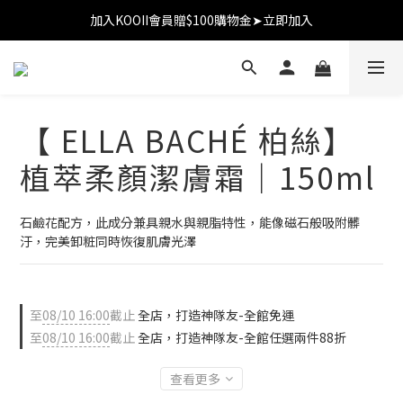
加入KOOII會員贈$100購物金➤立即加入
加入KOOII會員贈$100購物金➤立即加入
全館$3,000免運
加入KOOII會員贈$100購物金➤立即加入
【 ELLA BACHÉ 柏絲】
植萃柔顏潔膚霜｜150ml
石鹼花配方，此成分兼具親水與親脂特性，能像磁石般吸附髒
汙，完美卸粧同時恢復肌膚光澤
至
08/10 16:00
截止
全店，打造神隊友-全館免運
至
08/10 16:00
截止
全店，打造神隊友-全館任選兩件88折
查看更多