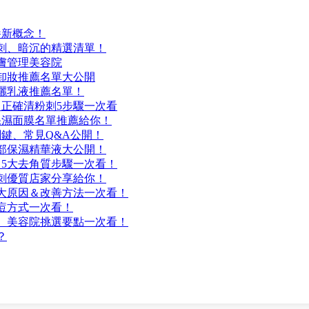
養新概念！
刺、暗沉的精選清單！
皮膚管理美容院
肌卸妝推薦名單大公開
防曬乳液推薦名單！
正確清粉刺5步驟一次看
保濕面膜名單推薦給你！
鍵、常見Q&A公開！
臉部保濕精華液大公開！
5大去角質步驟一次看！
刺優質店家分享給你！
大原因＆改善方法一次看！
痘方式一次看！
、美容院挑選要點一次看！
？