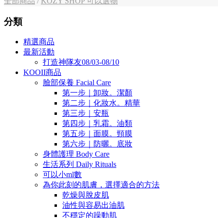
全部商品
/
KOZY SHOP 可以選物
分類
精選商品
最新活動
打造神隊友08/03-08/10
KOOII商品
臉部保養 Facial Care
第一步｜卸妝。潔顏
第二步｜化妝水。精華
第三步｜安瓶
第四步｜乳霜。油類
第五步｜面膜。頸膜
第六步｜防曬。底妝
身體護理 Body Care
生活系列 Daily Rituals
可以小ml數
為你此刻的肌膚，選擇適合的方法
乾燥與脫皮肌
油性與容易出油肌
不穩定的躁動肌