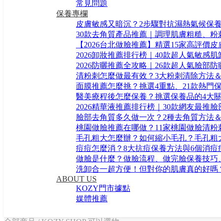
常見問題
保養專欄
皮膚敏感又暗沉？2步驟對抗濕熱氣候保
30款去角質產品推薦｜調理肌膚粗糙、粉
【2026台北做臉推薦】精選15家高評價
2026卸妝推薦排行榜｜40款超人氣敏感
2026防曬推薦全攻略｜26款超人氣臉部
清粉刺怎麼做最有效？3大粉刺清除方法＆
面膜推薦怎麼挑？挑選4重點、21款熱門
醫美療程後怎麼保養？挑選保養品的4大關
2026精華液推薦排行榜｜30款網友最推
臉部去角質多久做一次？2種去角質方法＆
桃園做臉推薦在哪做？11家桃園做臉清粉
毛孔粗大怎麼辦？如何縮小毛孔？毛孔粗
痘痘怎麼消？8大抗痘保養方法與6個消痘
做臉是什麼？做臉流程、做完臉保養技巧
洗卸合一超方便！但對你的肌膚真的好嗎
ABOUT US
KOZY門市據點
媒體推薦