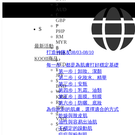
$
AUD
£
GBP
₱
$
PHP
RM
MYR
最新活動
฿
打造神隊友08/03-08/10
THB
KOOII商品
د.إ
AED
每一步，都是為肌膚打好穩定基礎
¥
第一步｜卸妝。潔顏
JPY
第二步｜化妝水。精華
$
第三步｜安瓶
BND
第四步｜乳霜。油類
₩
第五步｜面膜。頸膜
KRW
Rp
第六步｜防曬。底妝
IDR
為你此刻的肌膚，選擇適合的方式
₫
乾燥與脫皮肌
VND
油性與容易出油肌
$
不穩定的躁動肌
CAD
痘痘與粉刺肌