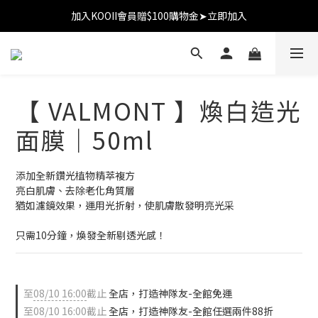
加入KOOII會員贈$100購物金➤立即加入
加入KOOII會員贈$100購物金➤立即加入
全館$3,000免運
加入KOOII會員贈$100購物金➤立即加入
【 VALMONT 】煥白造光
面膜｜50ml
添加全新鑽光植物精萃複方
亮白肌膚、去除老化角質層
猶如濾鏡效果，運用光折射，使肌膚散發明亮光采
只需10分鐘，煥發全新剔透光感！
至
08/10 16:00
截止
全店，打造神隊友-全館免運
至
08/10 16:00
截止
全店，打造神隊友-全館任選兩件88折