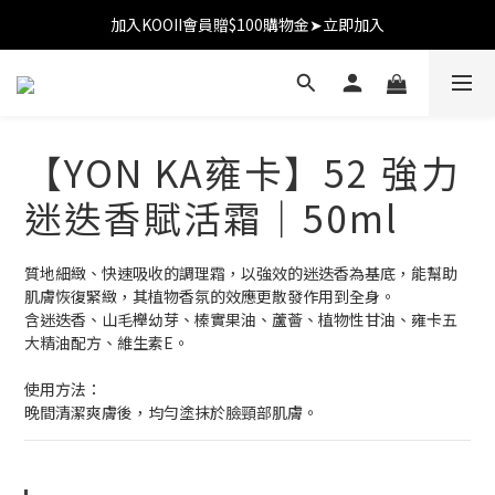
加入KOOII會員贈$100購物金➤立即加入
加入KOOII會員贈$100購物金➤立即加入
全館$3,000免運
加入KOOII會員贈$100購物金➤立即加入
【YON KA雍卡】52 強力
迷迭香賦活霜｜50ml
質地細緻、快速吸收的調理霜，以強效的迷迭香為基底，能幫助
肌膚恢復緊緻，其植物香氛的效應更散發作用到全身。
含迷迭香、山毛櫸幼芽、榛實果油、蘆薈、植物性甘油、雍卡五
大精油配方、維生素E。
使用方法：
晚間清潔爽膚後，均勻塗抹於臉頸部肌膚。