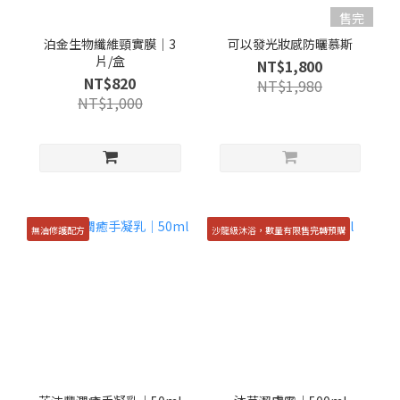
售完
泊金生物纖維頸實膜｜3
可以發光妝感防曬慕斯
片/盒
NT$1,800
NT$820
NT$1,980
NT$1,000
無油修護配方
沙龍級沐浴，數量有限售完轉預購