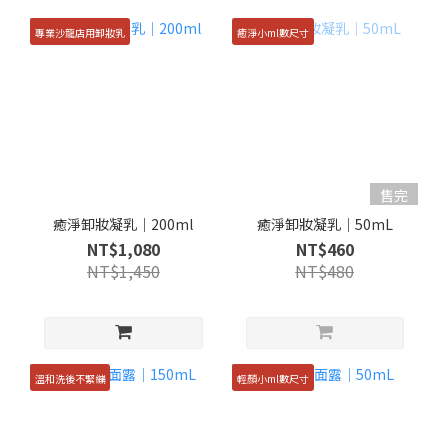
專業沙龍店用卸妝乳
癒淨小ml數尺寸
售完
癒淨卸妝凝乳｜200ml
癒淨卸妝凝乳｜50mL
NT$1,080
NT$460
NT$1,450
NT$480
溫和洗後不緊繃
輕顏小ml數尺寸