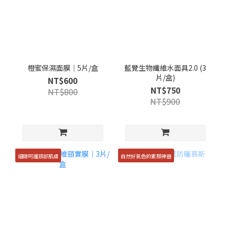
橙蜜保濕面膜｜5片/盒
藍覺生物纖維水面具2.0 (3
片/盒)
NT$600
NT$750
NT$800
NT$900
細緻呵護頸部肌膚
自然好氣色的素顏神器