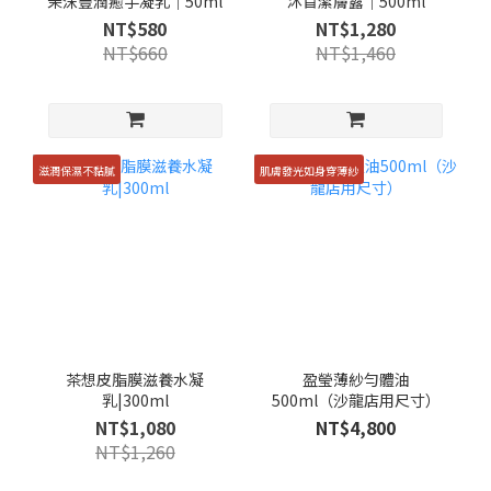
茉沫豐潤癒手凝乳｜50ml
沐苜潔膚露｜500ml
NT$580
NT$1,280
NT$660
NT$1,460
滋潤保濕不黏膩
肌膚發光如身穿薄紗
茶想皮脂膜滋養水凝
盈瑩薄紗勻體油
乳|300ml
500ml（沙龍店用尺寸）
NT$1,080
NT$4,800
NT$1,260