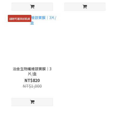
細緻呵護頸部肌膚
泊金生物纖維頸實膜｜3
片/盒
NT$820
NT$1,000