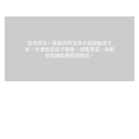
若洗卸合一需要同時洗淨水溶與脂溶污
垢，就會造成成分複雜、過度清潔，長期
使用讓肌膚變得脆弱。