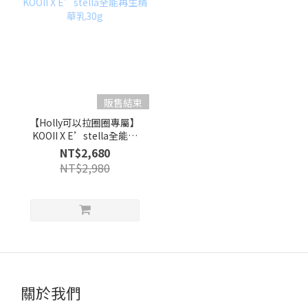
販售結束
【Holly可以拉圈圈專屬】
KOOII X E’stella全能再
生精華乳30g
NT$2,680
NT$2,980
關於我們