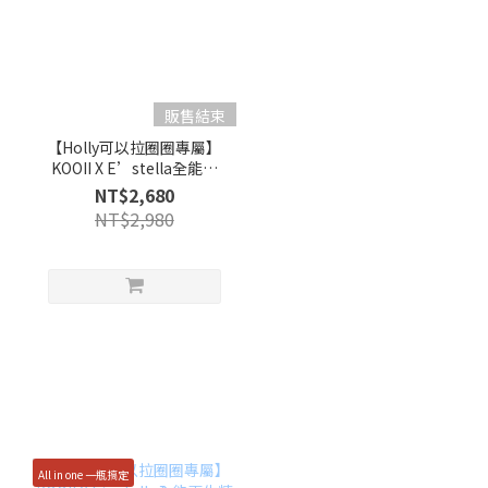
販售結束
【Holly可以拉圈圈專屬】
KOOII X E’stella全能再
生精華乳30g
NT$2,680
NT$2,980
All in one 一瓶搞定