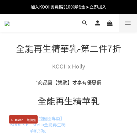
加入KOOII會員贈$100購物金➤立即加入
加入KOOII會員贈$100購物金➤立即加入
全館$3,000免運
加入KOOII會員贈$100購物金➤立即加入
全能再生精華乳-第二件7折
KOOII x Holly
*商品需【雙數】才享有優惠價
全能再生精華乳
All in one 一瓶搞定