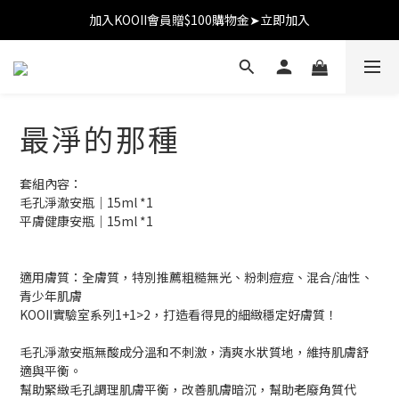
加入KOOII會員贈$100購物金➤立即加入
加入KOOII會員贈$100購物金➤立即加入
全館$3,000免運
加入KOOII會員贈$100購物金➤立即加入
最淨的那種
套組內容：
毛孔淨澈安瓶｜15ml *1
平膚健康安瓶｜15ml *1
適用膚質：全膚質，特別推薦粗糙無光、粉刺痘痘、混合/油性、
青少年肌膚 
KOOII實驗室系列1+1>2，打造看得見的細緻穩定好膚質！
毛孔淨澈安瓶無酸成分溫和不刺激，清爽水狀質地，維持肌膚舒
適與平衡。 
幫助緊緻毛孔調理肌膚平衡，改善肌膚暗沉，幫助老廢角質代