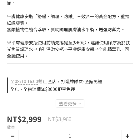
謝。
平膚健康安瓶「舒緩、調理、防護」三效合一的黃金配方，重拾
細緻膚質。
無酸植物性複合萃取，幫助調理肌膚油水平衡，增強防禦力。
※平膚健康安瓶使用前請先搖晃至少60秒，建議使用順序為於扶
光角質調理水→毛孔淨澈安瓶→平膚健康安瓶→全能精華乳，可
全臉使用。
至
08/10 16:00
截止
全店，打造神隊友-全館免運
全店，全館消費滿$3000即享免運
查看更多
NT$2,999
NT$3,960
數量