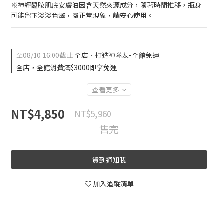
※神經醯胺肌底安膚油因含天然來源成分，隨著時間推移，瓶身
可能留下淡淡色澤，屬正常現象，請安心使用。
至
08/10 16:00
截止
全店，打造神隊友-全館免運
全店，全館消費滿$3000即享免運
查看更多
NT$4,850
NT$5,960
售完
貨到通知我
加入追蹤清單