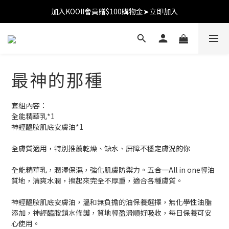
加入KOOII會員贈$100購物金➤立即加入
加入KOOII會員贈$100購物金➤立即加入
全館$3,000免運
加入KOOII會員贈$100購物金➤立即加入
最神的那種
套組內容：
全能精華乳*1
神經醯胺肌底安膚油*1
全膚質適用，特別推薦乾燥、缺水、屏障不穩定膚況的你
全能精華乳，潤澤保濕，強化肌膚防禦力。五合一All in one輕油
質地，清爽水潤，擦起來完全不厚重，適合各種膚質。
神經醯胺肌底安膚油，溫和無負擔的油保養選擇，無化學性油脂
添加，神經醯胺鎖水修護，質地輕盈滑順好吸收，每日保養可安
心使用。