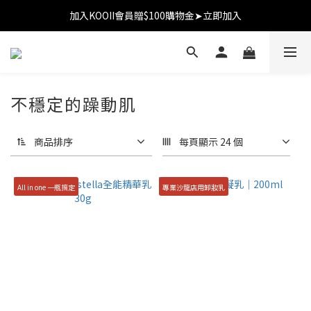
加入KOOII會員贈$100購物金➤立即加入
加入KOOII會員贈$100購物金➤立即加入
全館$3,000免運
加入KOOII會員贈$100購物金➤立即加入
不穩定的躁動肌
商品排序
每頁顯示 24 個
All in one 一瓶搞定
專業沙龍店用卸妝乳