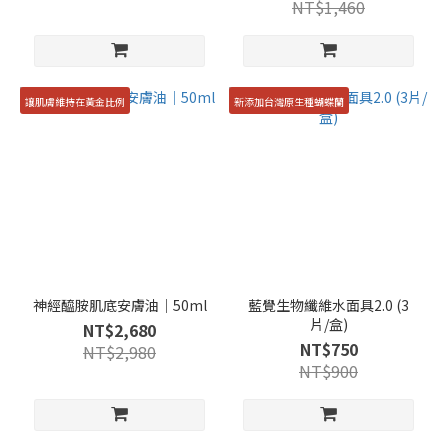
NT$1,460
讓肌膚維持在黃金比例
新添加台灣原生種蝴蝶蘭
神經醯胺肌底安膚油｜50ml
藍覺生物纖維水面具2.0 (3
片/盒)
NT$2,680
NT$750
NT$2,980
NT$900