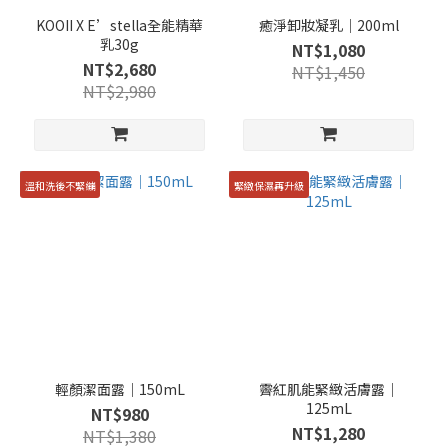
KOOII X E’stella全能精華
癒淨卸妝凝乳｜200ml
乳30g
NT$1,080
NT$2,680
NT$1,450
NT$2,980
溫和洗後不緊繃
緊緻保濕再升級
輕顏潔面露｜150mL
霽紅肌能緊緻活膚露｜
125mL
NT$980
NT$1,280
NT$1,380