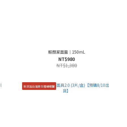
輕顏潔面露｜150mL
NT$980
NT$1,380
新添加台灣原生種蝴蝶蘭