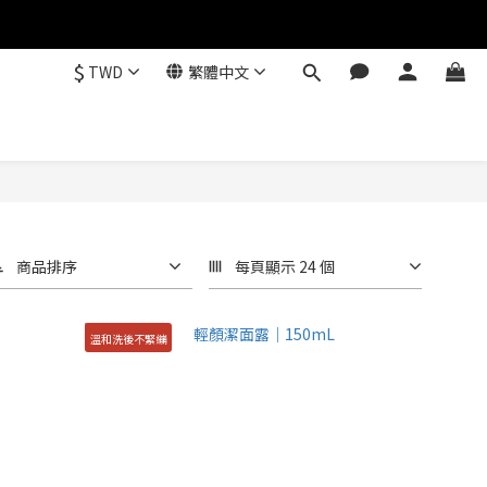
$
TWD
繁體中文
商品排序
每頁顯示 24 個
溫和洗後不緊繃