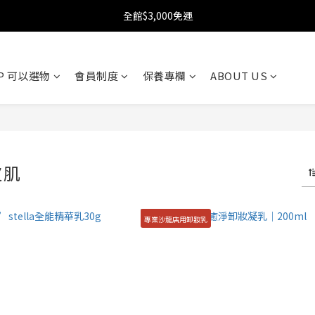
加入KOOII會員贈$100購物金➤立即加入
全館$3,000免運
加入KOOII會員贈$100購物金➤立即加入
OP 可以選物
會員制度
保養專欄
ABOUT US
皮肌
專業沙龍店用卸妝乳