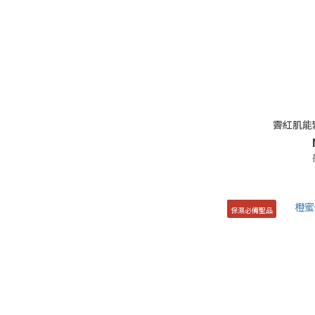
霽紅肌能
保濕必備聖品