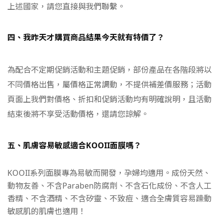
上述國家，請您直接與我們聯繫。
四、我昨天才購買商品結果今天就有特價了？
為配合不定期促銷活動和主題促銷，部份產品在各階段將以
不同價格出售，屬價格正常調動，不提供補差價服務；
活動
頁面上我們對價格、折扣和促銷活動均有明確說明，且活動
結束後將不享受活動價格，還請您諒解。
五、肌膚容易敏感適合KOOII面膜嗎？
KOOII
系列面膜專為易敏而開發，孕婦均適用
。成份天然、
動物友善、不含Paraben防腐劑
、
不含石化
成份
、
不含人工
香精
、
不含酒精
、
不含矽靈
、
不致痘
、
適合全膚質容易躁動
敏感肌的肌膚也適用！