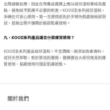
出現過敏反應
，因此在保養品選擇上應以成份溫和單純為重
點
，避免給予肌膚不必要的刺激
。KOOII
全系列成份溫和
，
孕婦也可安心使用
。
第一次使用前先於手臂內側處做局部測
試
，若無出現不適再於臉部肌膚使用
。
九、KOOII系列產品適合什麼膚質使用？
KOOII全
系列產品成份溫和，不含酒精、無添加色素香料、
成份天然萃取
，對於
質地的重視
，選擇
適合大部份常見的膚
質使用，長期使用可穩定肌膚狀態
。
關於我們