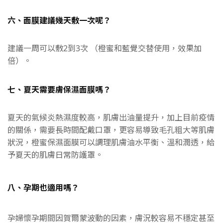
六、面膜建議幾天敷一次呢？
建議一周可以敷2到3次 （橙蜜和藍覺交替使用，效果加
倍）。
七、夏天需要膚保濕面膜嗎？
夏天的氣候炎熱濕度較高，肌膚出油量提升，加上目前疫情
的關係，需要長時間配戴口罩
，
更容易導致毛孔粗大等肌膚
狀況
，
橙蜜
保濕面膜可以調理肌膚油水平衡、溫和潤透，給
予夏天的肌膚日常防護罩
。
八、孕期也適用嗎？
孕婦懷孕期間因賀爾蒙波動的因素，膚況較容易不穩定甚至