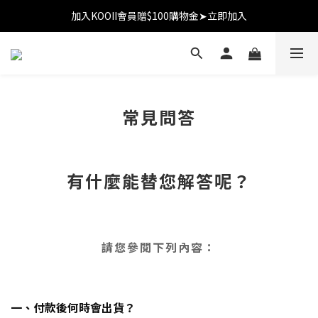
加入KOOII會員贈$100購物金➤立即加入
加入KOOII會員贈$100購物金➤立即加入
全館$3,000免運
加入KOOII會員贈$100購物金➤立即加入
常見問答
有什麼能替您解答呢？
請您參閱下列內容：
一、付款後何時會出貨？