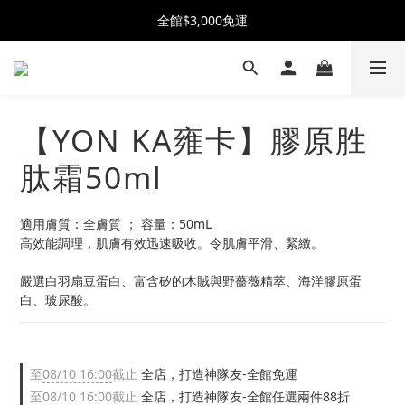
加入KOOII會員贈$100購物金➤立即加入
全館$3,000免運
加入KOOII會員贈$100購物金➤立即加入
【YON KA雍卡】膠原胜
肽霜50ml
適用膚質：全膚質 ； 容量：50mL
高效能調理，肌膚有效迅速吸收。令肌膚平滑、緊緻。
嚴選白羽扇豆蛋白、富含矽的木賊與野薔薇精萃、海洋膠原蛋
白、玻尿酸。
至
08/10 16:00
截止
全店，打造神隊友-全館免運
至
08/10 16:00
截止
全店，打造神隊友-全館任選兩件88折